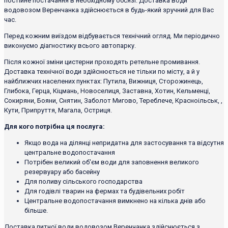
постійне постачання в необхідному обсязі. Доставка води
водовозом Веренчанка здійснюється в будь-який зручний для Вас
час.
Перед кожним виїздом відбувається технічний огляд. Ми періодично
виконуємо діагностику всього автопарку.
Після кожної зміни цистерни проходять ретельне промивання.
Доставка технічної води здійснюється не тільки по місту, а й у
найближчих населених пунктах: Путила, Вижниця, Сторожинець,
Глибока, Герца, Кіцмань, Новоселиця, Заставна, Хотин, Кельменці,
Сокиряни, Бояни, Снятин, Заболот Мигово, Тереблече, Красноільськ, ,
Кути, Припруття, Магала, Остриця.
Для кого потрібна ця послуга:
Якщо вода на ділянці непридатна для застосування та відсутня
центральне водопостачання
Потрібен великий об'єм води для заповнення великого
резервуару або басейну
Для поливу сільського господарства
Для годівлі тварин на фермах та будівельних робіт
Центральне водопостачання вимкнено на кілька днів або
більше.
Доставка питної води водовозом Веренчанка здійснюється з