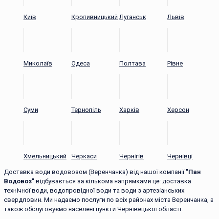
Київ
Кропивницький
Луганськ
Львів
Миколаїв
Одеса
Полтава
Рівне
Суми
Тернопіль
Харків
Херсон
Хмельницький
Черкаси
Чернігів
Чернівці
Доставка води водовозом (Веренчанка) від нашої компанії
"Пан
Водовоз"
відбувається за кількома напрямками це: доставка
технічної води, водопровідної води та води з артезіанських
свердловин. Ми надаємо послуги по всіх районах міста Веренчанка, а
також обслуговуємо населені пункти Чернівецької області.