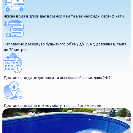
Якісна вода відповідає всім нормам та має необхідні сертифікати.
Наповнимо резервуар будь-якого об'єму до 15 м³, довжина шланга
до 70 метрів.
Доставка води водовозом та асенізація без вихідних 24/7.
Доставка води по всьому місту, так і за його межами.