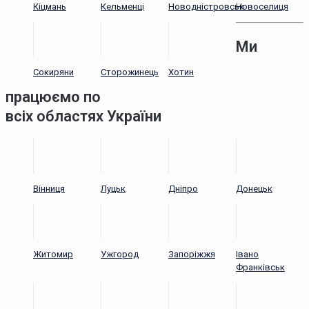
Кіцмань
Кельменці
Новодністровськ
Новоселиця
Ми
Сокиряни
Сторожинець
Хотин
працюємо по
всіх областях України
Вінниця
Луцьк
Дніпро
Донецьк
Житомир
Ужгород
Запоріжжя
Івано
Франківськ