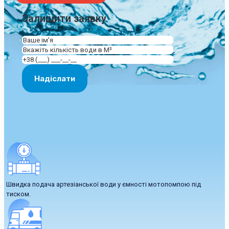
Залишити заявку
Швидка подача артезіанської води у ємності мотопомпою під
тиском.