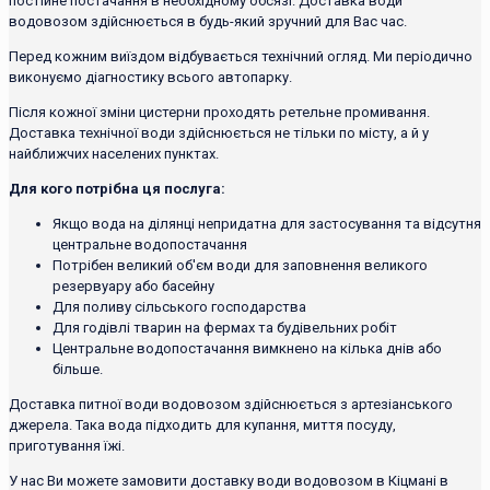
постійне постачання в необхідному обсязі. Доставка води
водовозом здійснюється в будь-який зручний для Вас час.
Перед кожним виїздом відбувається технічний огляд. Ми періодично
виконуємо діагностику всього автопарку.
Після кожної зміни цистерни проходять ретельне промивання.
Доставка технічної води здійснюється не тільки по місту, а й у
найближчих населених пунктах.
Для кого потрібна ця послуга:
Якщо вода на ділянці непридатна для застосування та відсутня
центральне водопостачання
Потрібен великий об'єм води для заповнення великого
резервуару або басейну
Для поливу сільського господарства
Для годівлі тварин на фермах та будівельних робіт
Центральне водопостачання вимкнено на кілька днів або
більше.
Доставка питної води водовозом здійснюється з артезіанського
джерела. Така вода підходить для купання, миття посуду,
приготування їжі.
У нас Ви можете замовити доставку води водовозом в Кіцмані в