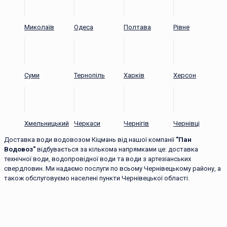
Миколаїв
Одеса
Полтава
Рівне
Суми
Тернопіль
Харків
Херсон
Хмельницький
Черкаси
Чернігів
Чернівці
Доставка води водовозом Кіцмань від нашої компанії
"Пан
Водовоз"
відбувається за кількома напрямками це: доставка
технічної води, водопровідної води та води з артезіанських
свердловин. Ми надаємо послуги по всьому Чернівецькому району, а
також обслуговуємо населені пункти Чернівецької області.