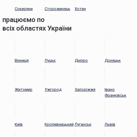
Сокиряни
Сторожинець
Хотин
працюємо по
всіх областях України
Вінниця
Луцьк
Дніпро
Донецьк
Житомир
Ужгород
Запоріжжя
Івано
Франківськ
Київ
Кропивницький
Луганськ
Львів