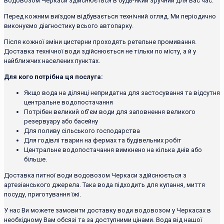
водовозом Черкаси здійснюється в будь-який зручний для Вас час.
Перед кожним виїздом відбувається технічний огляд. Ми періодично
виконуємо діагностику всього автопарку.
Після кожної зміни цистерни проходять ретельне промивання.
Доставка технічної води здійснюється не тільки по місту, а й у
найближчих населених пунктах.
Для кого потрібна ця послуга:
Якщо вода на ділянці непридатна для застосування та відсутня
центральне водопостачання
Потрібен великий об'єм води для заповнення великого
резервуару або басейну
Для поливу сільського господарства
Для годівлі тварин на фермах та будівельних робіт
Центральне водопостачання вимкнено на кілька днів або
більше.
Доставка питної води водовозом Черкаси здійснюється з
артезіанського джерела. Така вода підходить для купання, миття
посуду, приготування їжі.
У нас Ви можете замовити доставку води водовозом у Черкасах в
необхідному Вам обсязі та за доступними цінами. Вода від нашої