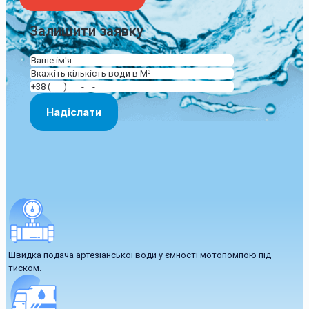
Залишити заявку
Швидка подача артезіанської води у ємності мотопомпою під
тиском.