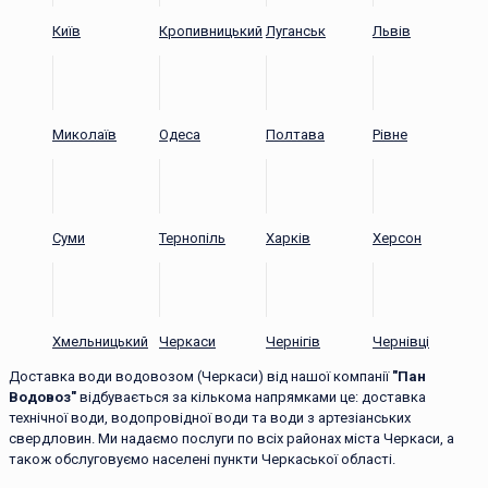
Київ
Кропивницький
Луганськ
Львів
Миколаїв
Одеса
Полтава
Рівне
Суми
Тернопіль
Харків
Херсон
Хмельницький
Черкаси
Чернігів
Чернівці
Доставка води водовозом (Черкаси) від нашої компанії
"Пан
Водовоз"
відбувається за кількома напрямками це: доставка
технічної води, водопровідної води та води з артезіанських
свердловин. Ми надаємо послуги по всіх районах міста Черкаси, а
також обслуговуємо населені пункти Черкаської області.