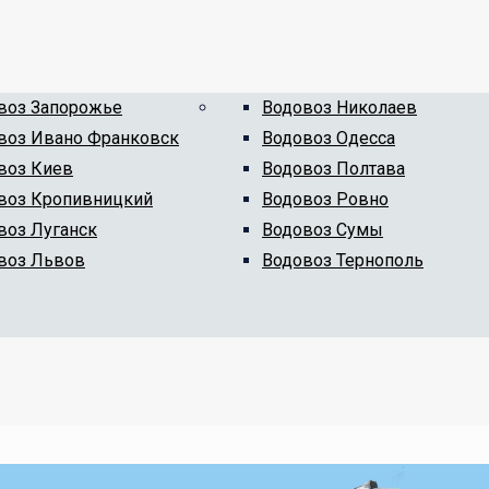
воз Запорожье
Водовоз Николаев
воз Ивано Франковск
Водовоз Одесса
воз Киев
Водовоз Полтава
воз Кропивницкий
Водовоз Ровно
воз Луганск
Водовоз Сумы
воз Львов
Водовоз Тернополь