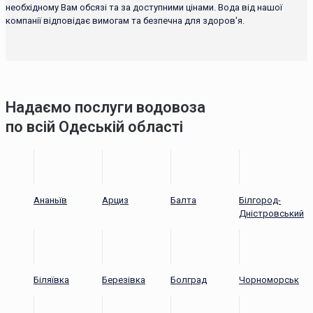
необхідному Вам обсязі та за доступними цінами. Вода від нашої
компанії відповідає вимогам та безпечна для здоров'я.
Надаємо послуги водовоза
по всій Одеській області
Ананьїв
Арциз
Балта
Білгород-
Дністровський
Біляївка
Березівка
Болград
Чорноморськ