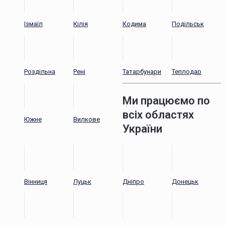
Ізмаїл
Кілія
Кодима
Подільськ
Роздільна
Рені
Татарбунари
Теплодар
Ми працюємо по
всіх областях
Южне
Вилкове
України
Вінниця
Луцьк
Дніпро
Донецьк