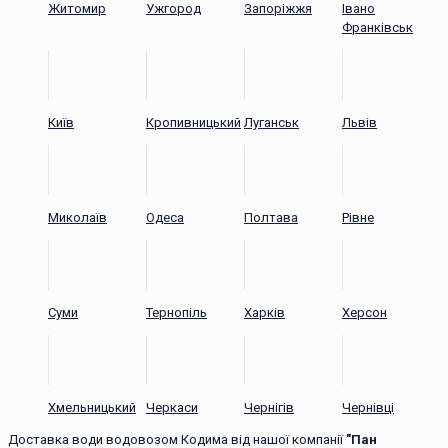
Житомир
Ужгород
Запоріжжя
Івано
Франківськ
Київ
Кропивницький
Луганськ
Львів
Миколаїв
Одеса
Полтава
Рівне
Суми
Тернопіль
Харків
Херсон
Хмельницький
Черкаси
Чернігів
Чернівці
Доставка води водовозом Кодима від нашої компанії
"Пан