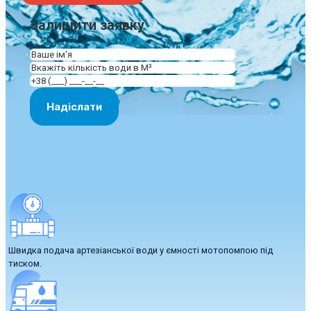
Залишити заявку
Швидка подача артезіанської води у ємності мотопомпою під
тиском.