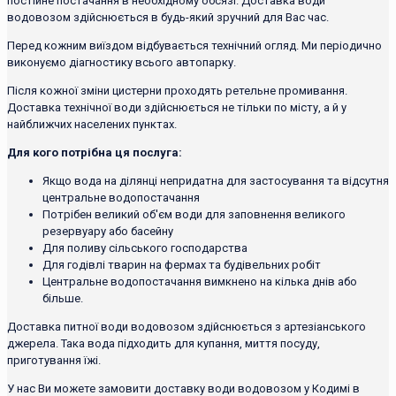
постійне постачання в необхідному обсязі. Доставка води
водовозом здійснюється в будь-який зручний для Вас час.
Перед кожним виїздом відбувається технічний огляд. Ми періодично
виконуємо діагностику всього автопарку.
Після кожної зміни цистерни проходять ретельне промивання.
Доставка технічної води здійснюється не тільки по місту, а й у
найближчих населених пунктах.
Для кого потрібна ця послуга:
Якщо вода на ділянці непридатна для застосування та відсутня
центральне водопостачання
Потрібен великий об'єм води для заповнення великого
резервуару або басейну
Для поливу сільського господарства
Для годівлі тварин на фермах та будівельних робіт
Центральне водопостачання вимкнено на кілька днів або
більше.
Доставка питної води водовозом здійснюється з артезіанського
джерела. Така вода підходить для купання, миття посуду,
приготування їжі.
У нас Ви можете замовити доставку води водовозом у Кодимі в