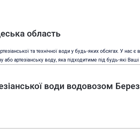
деська область
тезіанської та технічної води у будь-яких обсягах. У нас є
 або артезіанську воду, яка підходитиме під будь-які Ваші
езіанської води водовозом Берез