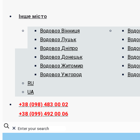
Інше місто
Водовоз Вінниця
Водо
Водовоз Луцьк
Водо
Водовоз Дніпро
Водо
Водовоз Донецьк
Водо
Водовоз Житомир
Водо
Водовоз Ужгород
Водо
RU
UA
+38 (098) 483 00 02
+38 (099) 492 00 06
✕