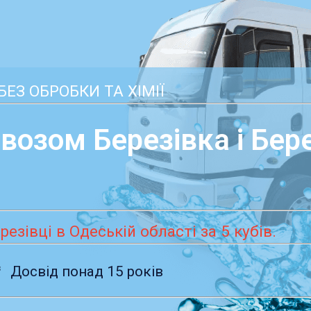
ЕЗ ОБРОБКИ ТА ХІМІЇ
возом Березівка і Бер
езівці в Одеській області за 5 кубів.
³
Досвід понад 15 років