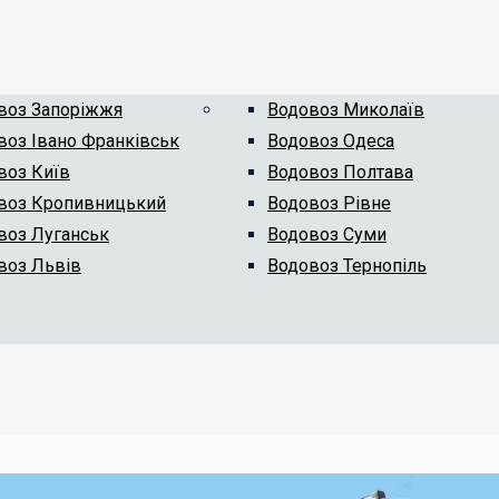
воз Запоріжжя
Водовоз Миколаїв
воз Івано Франківськ
Водовоз Одеса
воз Київ
Водовоз Полтава
воз Кропивницький
Водовоз Рівне
воз Луганськ
Водовоз Суми
воз Львів
Водовоз Тернопіль