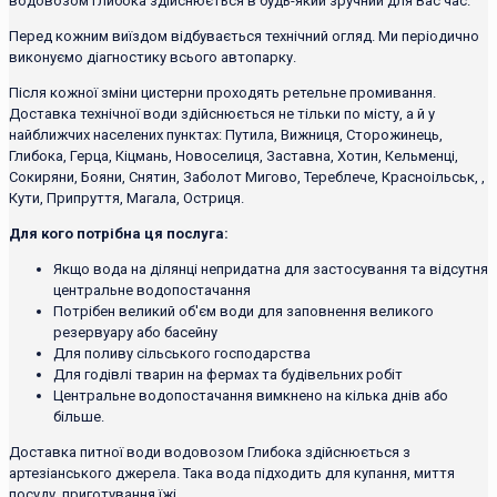
водовозом Глибока здійснюється в будь-який зручний для Вас час.
Перед кожним виїздом відбувається технічний огляд. Ми періодично
виконуємо діагностику всього автопарку.
Після кожної зміни цистерни проходять ретельне промивання.
Доставка технічної води здійснюється не тільки по місту, а й у
найближчих населених пунктах: Путила, Вижниця, Сторожинець,
Глибока, Герца, Кіцмань, Новоселиця, Заставна, Хотин, Кельменці,
Сокиряни, Бояни, Снятин, Заболот Мигово, Тереблече, Красноільськ, ,
Кути, Припруття, Магала, Остриця.
Для кого потрібна ця послуга:
Якщо вода на ділянці непридатна для застосування та відсутня
центральне водопостачання
Потрібен великий об'єм води для заповнення великого
резервуару або басейну
Для поливу сільського господарства
Для годівлі тварин на фермах та будівельних робіт
Центральне водопостачання вимкнено на кілька днів або
більше.
Доставка питної води водовозом Глибока здійснюється з
артезіанського джерела. Така вода підходить для купання, миття
посуду, приготування їжі.