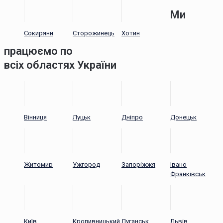
Ми
Сокиряни
Сторожинець
Хотин
працюємо по
всіх областях України
Вінниця
Луцьк
Дніпро
Донецьк
Житомир
Ужгород
Запоріжжя
Івано
Франківськ
Київ
Кропивницький
Луганськ
Львів