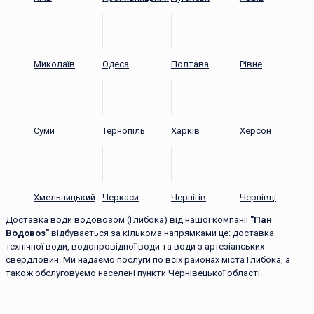
Миколаїв
Одеса
Полтава
Рівне
Суми
Тернопіль
Харків
Херсон
Хмельницький
Черкаси
Чернігів
Чернівці
Доставка води водовозом (Глибока) від нашої компанії
"Пан
Водовоз"
відбувається за кількома напрямками це: доставка
технічної води, водопровідної води та води з артезіанських
свердловин. Ми надаємо послуги по всіх районах міста Глибока, а
також обслуговуємо населені пункти Чернівецької області.