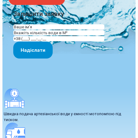
Залишити заявку
Швидка подача артезіанської води у ємності мотопомпою під
тиском.