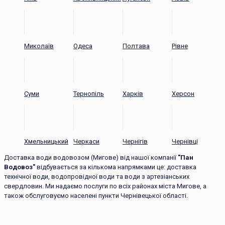
Миколаїв
Одеса
Полтава
Рівне
Суми
Тернопіль
Харків
Херсон
Хмельницький
Черкаси
Чернігів
Чернівці
Доставка води водовозом (Мигове) від нашої компанії
"Пан
Водовоз"
відбувається за кількома напрямками це: доставка
технічної води, водопровідної води та води з артезіанських
свердловин. Ми надаємо послуги по всіх районах міста Мигове, а
також обслуговуємо населені пункти Чернівецької області.