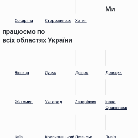
Ми
Сокиряни
Сторожинець
Хотин
працюємо по
всіх областях України
Вінниця
Луцьк
Дніпро
Донецьк
Житомир
Ужгород
Запоріжжя
Івано
Франківськ
Київ
Кропивницький
Луганськ
Львів