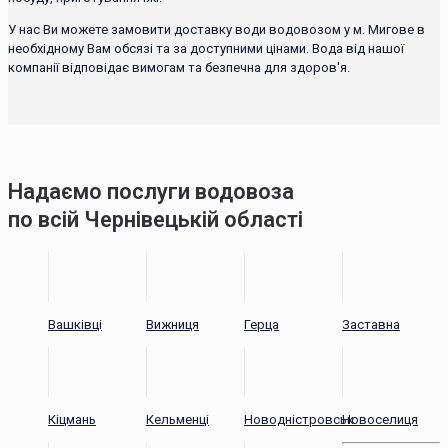
У нас Ви можете замовити доставку води водовозом у м. Мигове в
необхідному Вам обсязі та за доступними цінами. Вода від нашої
компанії відповідає вимогам та безпечна для здоров'я.
Надаємо послуги водовоза
по всій Чернівецькій області
Вашківці
Вижниця
Герца
Заставна
Кіцмань
Кельменці
Новодністровськ
Новоселиця