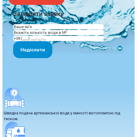
Залишити заявку
Швидка подача артезіанської води у ємності мотопомпою під
тиском.