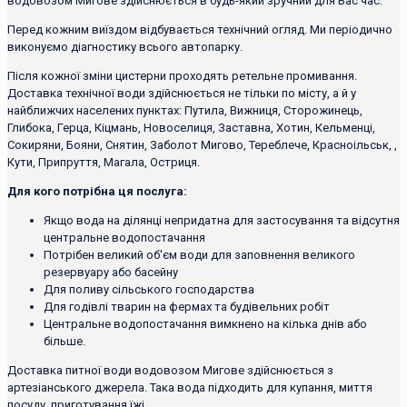
водовозом Мигове здійснюється в будь-який зручний для Вас час.
Перед кожним виїздом відбувається технічний огляд. Ми періодично
виконуємо діагностику всього автопарку.
Після кожної зміни цистерни проходять ретельне промивання.
Доставка технічної води здійснюється не тільки по місту, а й у
найближчих населених пунктах: Путила, Вижниця, Сторожинець,
Глибока, Герца, Кіцмань, Новоселиця, Заставна, Хотин, Кельменці,
Сокиряни, Бояни, Снятин, Заболот Мигово, Тереблече, Красноільськ, ,
Кути, Припруття, Магала, Остриця.
Для кого потрібна ця послуга:
Якщо вода на ділянці непридатна для застосування та відсутня
центральне водопостачання
Потрібен великий об'єм води для заповнення великого
резервуару або басейну
Для поливу сільського господарства
Для годівлі тварин на фермах та будівельних робіт
Центральне водопостачання вимкнено на кілька днів або
більше.
Доставка питної води водовозом Мигове здійснюється з
артезіанського джерела. Така вода підходить для купання, миття
посуду, приготування їжі.