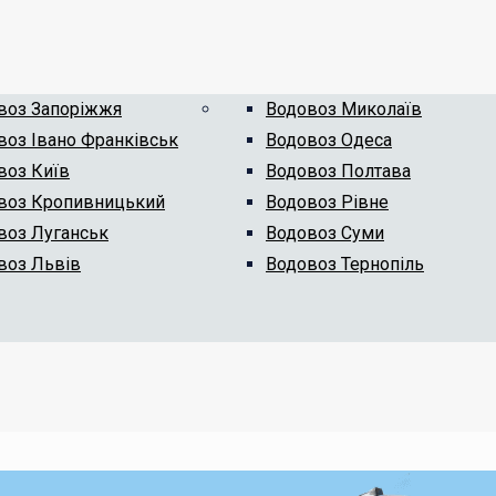
воз Запоріжжя
Водовоз Миколаїв
воз Івано Франківськ
Водовоз Одеса
воз Київ
Водовоз Полтава
воз Кропивницький
Водовоз Рівне
воз Луганськ
Водовоз Суми
воз Львів
Водовоз Тернопіль