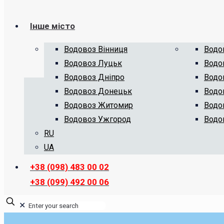
Інше місто
Водовоз Вінниця
Водо
Водовоз Луцьк
Водо
Водовоз Дніпро
Водо
Водовоз Донецьк
Водо
Водовоз Житомир
Водо
Водовоз Ужгород
Водо
RU
UA
+38 (098) 483 00 02
+38 (099) 492 00 06
✕