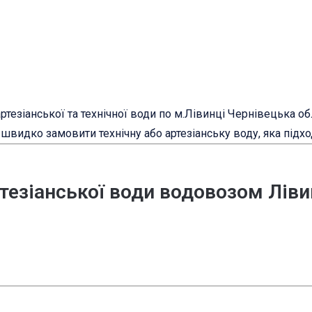
тезіанської та технічної води по м.Лівинці Чернівецька обл
швидко замовити технічну або артезіанську воду, яка підхо
тезіанської води водовозом Ліви