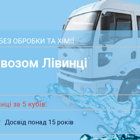
ЕЗ ОБРОБКИ ТА ХІМІЇ
возом Лівинці
ці за 5 кубів.
³
Досвід понад 15 років