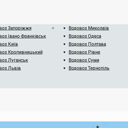
воз Запоріжжя
Водовоз Миколаїв
воз Івано Франківськ
Водовоз Одеса
воз Київ
Водовоз Полтава
воз Кропивницький
Водовоз Рівне
воз Луганськ
Водовоз Суми
воз Львів
Водовоз Тернопіль