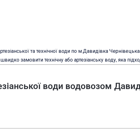
тезіанської та технічної води по м.Давидівка Чернівецька 
швидко замовити технічну або артезіанську воду, яка підхо
езіанської води водовозом Давид