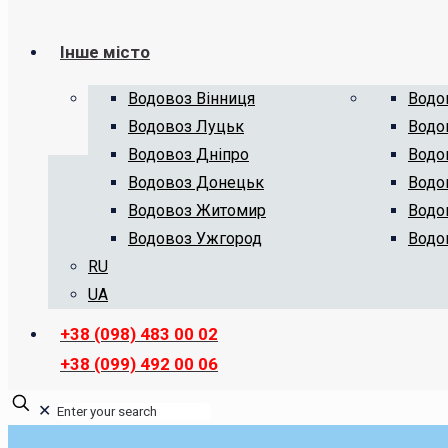
Інше місто
Водовоз Вінниця
Водо
Водовоз Луцьк
Водо
Водовоз Дніпро
Водо
Водовоз Донецьк
Водо
Водовоз Житомир
Водо
Водовоз Ужгород
Водо
RU
UA
+38 (098) 483 00 02
+38 (099) 492 00 06
✕