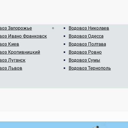
воз Запорожье
Водовоз Николаев
воз Ивано Франковск
Водовоз Одесса
воз Киев
Водовоз Полтава
воз Кропивницкий
Водовоз Ровно
воз Луганск
Водовоз Сумы
воз Львов
Водовоз Тернополь