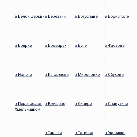
в Белой Церкви
в Березани
в Богуславе
в Борисполе
в Боярке
в Броварах
в Буче
в Фастове
в Ирпене
в Кагарлыке
в Мироновке
в Обухове
в Переяславе-
в Ржищеве
в Сквире
в Славутиче
Хмельницком
в Тараще
в Тетиеве
в Украинке