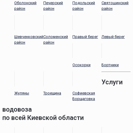
Оболонский
Печерский
Подольский
Святошинский
район
район
район
район
Шевченковский
Соломенский
Правый берег
Левый берег
район
район
Осокорки
Бортники
Услуги
Жуляны
Троещина
Софиевская
Борщаговка
водовоза
по всей Киевской области