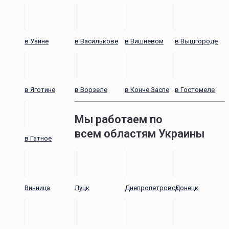
в Узине
в Василькове
в Вишневом
в Вышгороде
в Яготине
в Ворзеле
в Конче Заспе
в Гостомеле
Мы работаем по
всем областям Украины
в Гатное
Винница
Луцк
Днепропетровск
Донецк