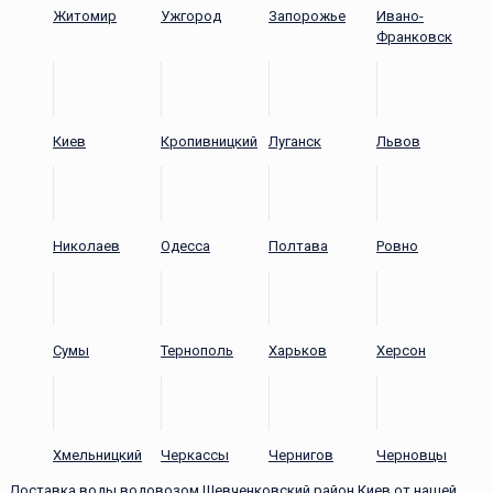
Житомир
Ужгород
Запорожье
Ивано-
Франковск
Киев
Кропивницкий
Луганск
Львов
Николаев
Одесса
Полтава
Ровно
Сумы
Тернополь
Харьков
Херсон
Хмельницкий
Черкассы
Чернигов
Черновцы
Доставка воды водовозом Шевченковский район Киев от нашей