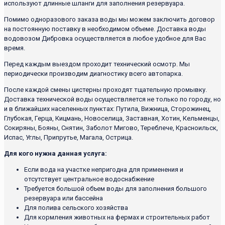
используют длинные шланги для заполнения резервуара.
Помимо одноразового заказа воды мы можем заключить договор
на постоянную поставку в необходимом объеме. Доставка воды
водовозом Дибровка осуществляется в любое удобное для Вас
время.
Перед каждым выездом проходит технический осмотр. Мы
периодически производим диагностику всего автопарка.
После каждой смены цистерны проходят тщательную промывку.
Доставка технической воды осуществляется не только по городу, но
и в ближайших населенных пунктах: Путила, Вижница, Сторожинец,
Глубокая, Герца, Кицмань, Новоселица, Заставная, Хотин, Кельменцы,
Сокиряны, Бояны, Снятин, Заболот Мигово, Тереблече, Красноильск,
Испас, Углы, Припрутье, Магала, Острица.
Для кого нужна данная услуга:
Если вода на участке непригодна для применения и
отсутствует центральное водоснабжение
Требуется большой объем воды для заполнения большого
резервуара или бассейна
Для полива сельского хозяйства
Для кормления животных на фермах и строительных работ