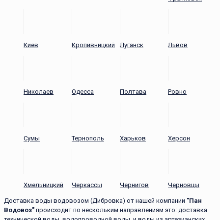
Киев
Кропивницкий
Луганск
Львов
Николаев
Одесса
Полтава
Ровно
Сумы
Тернополь
Харьков
Херсон
Хмельницкий
Черкассы
Чернигов
Черновцы
Доставка воды водовозом (Дибровка) от нашей компании
"Пан
Водовоз"
происходит по нескольким направлениям это: доставка
технической воды, водопроводной воды, и воды из артезианских