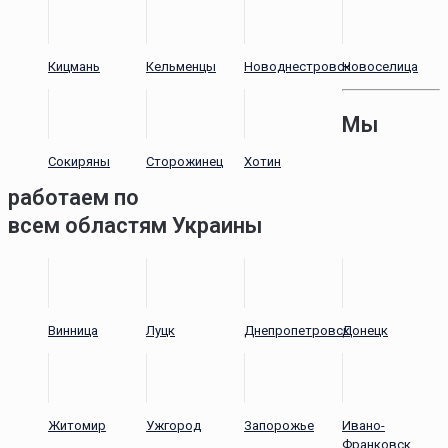
Кицмань
Кельменцы
Новоднестровск
Новоселица
Мы
Сокиряны
Сторожинец
Хотин
работаем по
всем областям Украины
Винница
Луцк
Днепропетровск
Донецк
Житомир
Ужгород
Запорожье
Ивано-
Франковск